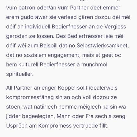
vum patron oder/an vum Partner deet emmer
erem gudd awer sie verleed gären dozou déi méi
déif an individuell Bedierfnesser an de Vergiess
geroden ze lossen. Des Bedierfnesser leie méi
déif wéi zum Beispill dat no Selbstwierksamkeet,
dat no sozialem engagement, mais et geet oc
hem kulturell Bedierfnesser a munchmol
spiritueller.
All Partner an enger Koppel sollt idealerweis
kompromessfäheg sin an och voll dozou ze
stoen, wat natiirlech nemme méiglech ka sin wa
jidder bedeelegten, Mann oder Fra sech a seng
Usprëch am Kompromess vertruede fillt.