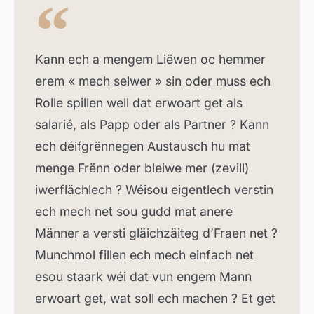
Kann ech a mengem Liëwen oc hemmer
erem « mech selwer » sin oder muss ech
Rolle spillen well dat erwoart get als
salarié, als Papp oder als Partner ? Kann
ech déifgrënnegen Austausch hu mat
menge Frënn oder bleiwe mer (zevill)
iwerflächlech ? Wéisou eigentlech verstin
ech mech net sou gudd mat anere
Männer a versti gläichzäiteg d’Fraen net ?
Munchmol fillen ech mech einfach net
esou staark wéi dat vun engem Mann
erwoart get, wat soll ech machen ? Et get