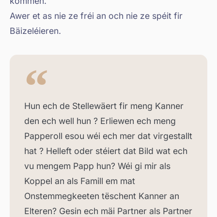
kommen.
Awer et as nie ze fréi an och nie ze spéit fir
Bäizeléieren.
Hun ech de Stellewäert fir meng Kanner
den ech well hun ? Erliewen ech meng
Papperoll esou wéi ech mer dat virgestallt
hat ? Helleft oder stéiert dat Bild wat ech
vu mengem Papp hun? Wéi gi mir als
Koppel an als Famill em mat
Onstemmegkeeten tëschent Kanner an
Elteren? Gesin ech mäi Partner als Partner