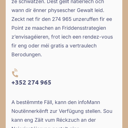
ze schwätzen. Dëst gëllt natierlech och
wann dir ënner physescher Gewalt leid.
Zeckt net fir den 274 965 unzeruffen fir ee
Point ze maachen an Friddensstrategien
z’envisagéieren, frot iech een rendez-vous
fir eng oder méi gratis a vertraulech
Berodungen.
+352 274 965
A bestëmmte Fäll, kann den infoMann
Noutënnerkënft zur Verfügung stellen. Sou
kann eng Zäit vum Réckzuch an der