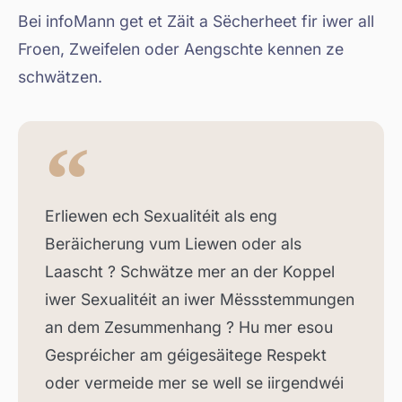
Bei infoMann get et Zäit a Sëcherheet fir iwer all
Froen, Zweifelen oder Aengschte kennen ze
schwätzen.
Erliewen ech Sexualitéit als eng
Beräicherung vum Liewen oder als
Laascht ? Schwätze mer an der Koppel
iwer Sexualitéit an iwer Mëssstemmungen
an dem Zesummenhang ? Hu mer esou
Gespréicher am géigesäitege Respekt
oder vermeide mer se well se iirgendwéi