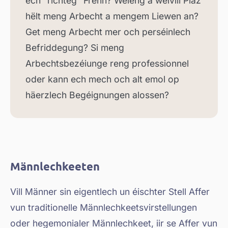
ech “richteg” Frënn? Wéieng a wéivill Plaz
hëlt meng Arbecht a mengem Liewen an?
Get meng Arbecht mer och perséinlech
Befriddegung? Si meng
Arbechtsbezéiunge reng professionnel
oder kann ech mech och alt emol op
häerzlech Begéignungen alossen?
Männlechkeeten
Vill Männer sin eigentlech un éischter Stell Affer
vun traditionelle Männlechkeetsvirstellungen
oder hegemonialer Männlechkeet, iir se Affer vun