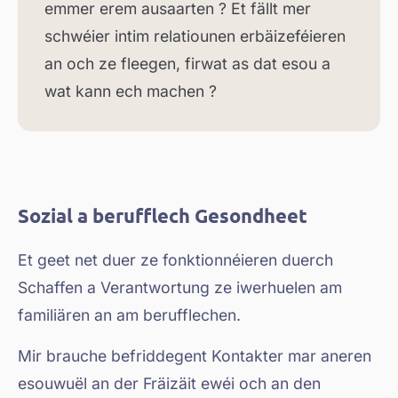
emmer erem ausaarten ? Et fällt mer
schwéier intim relatiounen erbäizeféieren
an och ze fleegen, firwat as dat esou a
wat kann ech machen ?
Sozial a berufflech Gesondheet
Et geet net duer ze fonktionnéieren duerch
Schaffen a Verantwortung ze iwerhuelen am
familiären an am berufflechen.
Mir brauche befriddegent Kontakter mar aneren
esouwuël an der Fräizäit ewéi och an den