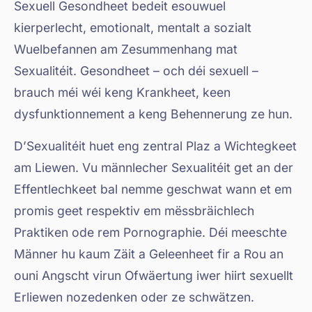
Sexuell Gesondheet bedeit esouwuel
kierperlecht, emotionalt, mentalt a sozialt
Wuelbefannen am Zesummenhang mat
Sexualitéit. Gesondheet – och déi sexuell –
brauch méi wéi keng Krankheet, keen
dysfunktionnement a keng Behennerung ze hun.
D’Sexualitéit huet eng zentral Plaz a Wichtegkeet
am Liewen. Vu männlecher Sexualitéit get an der
Effentlechkeet bal nemme geschwat wann et em
promis geet respektiv em mëssbräichlech
Praktiken ode rem Pornographie. Déi meeschte
Männer hu kaum Zäit a Geleenheet fir a Rou an
ouni Angscht virun Ofwäertung iwer hiirt sexuellt
Erliewen nozedenken oder ze schwätzen.