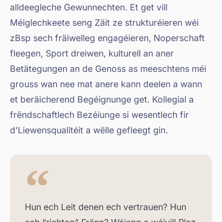
alldeegleche Gewunnechten. Et get vill
Méiglechkeete seng Zäit ze strukturéieren wéi
zBsp sech fräiwelleg engagéieren, Noperschaft
fleegen, Sport dreiwen, kulturell an aner
Betätegungen an de Genoss as meeschtens méi
grouss wan nee mat anere kann deelen a wann
et beräicherend Begéignunge get. Kollegial a
frëndschaftlech Bezéiunge si wesentlech fir
d’Liewensqualitéit a wëlle gefleegt gin.
Hun ech Leit denen ech vertrauen? Hun