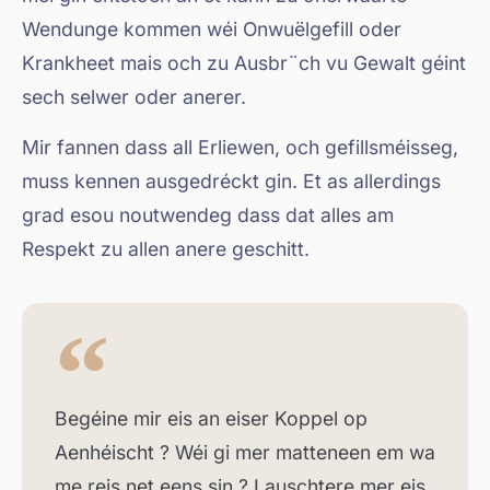
Wendunge kommen wéi Onwuëlgefill oder
Krankheet mais och zu Ausbr¨ch vu Gewalt géint
sech selwer oder anerer.
Mir fannen dass all Erliewen, och gefillsméisseg,
muss kennen ausgedréckt gin. Et as allerdings
grad esou noutwendeg dass dat alles am
Respekt zu allen anere geschitt.
Begéine mir eis an eiser Koppel op
Aenhéischt ? Wéi gi mer matteneen em wa
me reis net eens sin ? Lauschtere mer eis