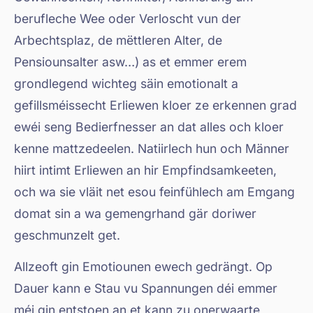
berufleche Wee oder Verloscht vun der
Arbechtsplaz, de mëttleren Alter, de
Pensiounsalter asw…) as et emmer erem
grondlegend wichteg säin emotionalt a
gefillsméissecht Erliewen kloer ze erkennen grad
ewéi seng Bedierfnesser an dat alles och kloer
kenne mattzedeelen. Natiirlech hun och Männer
hiirt intimt Erliewen an hir Empfindsamkeeten,
och wa sie vläit net esou feinfühlech am Emgang
domat sin a wa gemengrhand gär doriwer
geschmunzelt get.
Allzeoft gin Emotiounen ewech gedrängt. Op
Dauer kann e Stau vu Spannungen déi emmer
méi gin entstoen an et kann zu onerwaarte