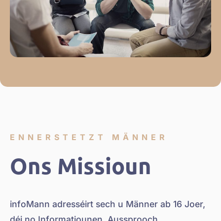
ENNERSTETZT MÄNNER
Ons Missioun
infoMann adresséirt sech u Männer ab 16 Joer,
déi no Informatiounen, Aussprooch,