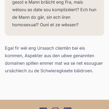
gesot e Mann bräicht eng Fra, mais
wéisou as date sou komplizéiert? Ech hun
de Mann do gär, sin ech iiren
homosexual? Ouni et ze wëssen?
Egal fir wéi eng Ursaach clientën bei eis
kommen, Aspekter aus den uëwe genannten
domainen spillen emmer mat wa se net esouguer
ursächlech zu de Schwieregkeete bäidroen.