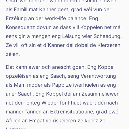
sech iwerfuerdert wann et em Zesummeliewen
als Famill mat Kanner geet, grad wéi vun der
Erzéiung an der work-life balance. Eng
Konsequenz dovun as dass vill Koppelen net méi
eens gin a mengen eng Léisung wier Scheedung.
Ze vill oft sin et d’Kanner déi dobei de Kierzeren
zéien.
Dat kann awer och anescht goen. Eng Koppel
opzeléisen as eng Saach, seng Verantwortung
als Mam moder als Papp ze iwerhuelen as eng
aner Saach. Eng Koppel déi am Zesummeliewen
net déi richteg Wieder font huet wäert déi nach
manner fannen an Extremsituatioune, grad ewéi
Afillen an Empathie riskéieren ze kuerz ze