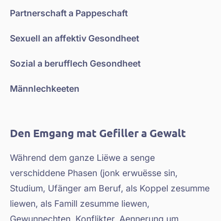
Partnerschaft a Pappeschaft
Sexuell an affektiv Gesondheet
Sozial a berufflech Gesondheet
Männlechkeeten
Den Emgang mat Gefiller a Gewalt
Während dem ganze Liëwe a senge
verschiddene Phasen (jonk erwuësse sin,
Studium, Ufänger am Beruf, als Koppel zesumme
liewen, als Famill zesumme liewen,
Gewunnechten, Konflikter, Aennerung um