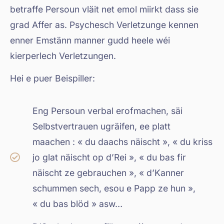
betraffe Persoun vläit net emol miirkt dass sie
grad Affer as. Psychesch Verletzunge kennen
enner Emstänn manner gudd heele wéi
kierperlech Verletzungen.
Hei e puer Beispiller:
Eng Persoun verbal erofmachen, säi
Selbstvertrauen ugräifen, ee platt
maachen : « du daachs näischt », « du kriss
jo glat näischt op d’Rei », « du bas fir
näischt ze gebrauchen », « d’Kanner
schummen sech, esou e Papp ze hun »,
« du bas blöd » asw…