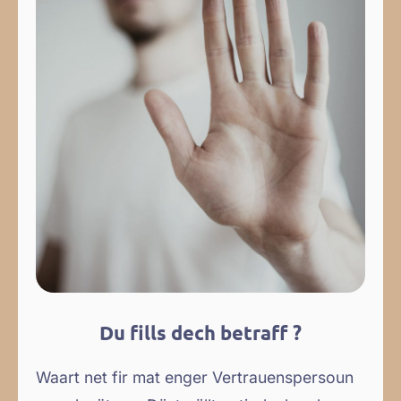
Du fills dech betraff ?
Waart net fir mat enger Vertrauenspersoun