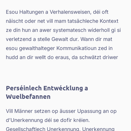
Esou Haltungen a Verhalensweisen, déi oft
näischt oder net vill mam tatsächleche Kontext
ze din hun an awer systematesch widerholl gi si
verletzend a stelle Gewalt dur. Wann dir mat
esou gewalthalteger Kommunikatioun zed in
hudd an dir wellt do eraus, da schwätzt driwer
Perséinlech Entwécklung a
Wuelbefannen
Vill Männer setzen op äusser Upassung an op
d’Unerkennung déi se dofir kréien.
Gesellschaftlech Unerkennung, Unerkennung