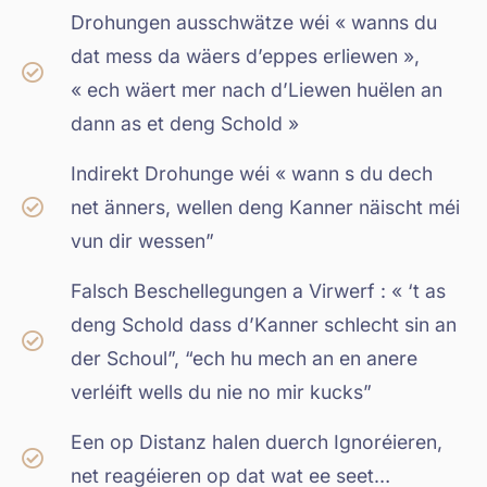
Drohungen ausschwätze wéi « wanns du
dat mess da wäers d’eppes erliewen »,
« ech wäert mer nach d’Liewen huëlen an
dann as et deng Schold »
Indirekt Drohunge wéi « wann s du dech
net änners, wellen deng Kanner näischt méi
vun dir wessen”
Falsch Beschellegungen a Virwerf : « ‘t as
deng Schold dass d’Kanner schlecht sin an
der Schoul”, “ech hu mech an en anere
verléift wells du nie no mir kucks”
Een op Distanz halen duerch Ignoréieren,
net reagéieren op dat wat ee seet…