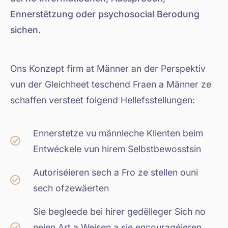
Ennerstëtzung oder psychosocial Berodung
sichen.
Ons Konzept firm at Männer an der Perspektiv
vun der Gleichheet teschend Fraen a Männer ze
schaffen versteet folgend Hellefsstellungen:
Ennerstetze vu männleche Klienten beim
Entwéckele vun hirem Selbstbewosstsin
Autoriséieren sech a Fro ze stellen ouni
sech ofzewäerten
Sie begleede bei hirer gedëlleger Sich no
neien Art a Weisen a sie encouragéieren