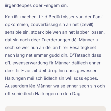
iirgendeppes oder -engem sin.
Karriär machen, fir d’Bedürfnisser vun der Famill
opkommen, zouverlässeg sin an net (zevill)
sensible sin, stoark bleiwen an net labber lossen,
dat sin nach déer Fuerderungen déi Mànner u
sech selwer hun an déi an hirer Eesäitegkeet
nach lang net emmer gudd din. D’Tatsach dass
d’Liewenserwardung fir Mànner däitlech enner
déer fir Frae läit deit drop hin dass gewëssen
Haltungen méi schiëdlech sin wéi soss eppes.
Ausserdem lée Mànner wa se enner sech sin och
oft schiëdlech Haltungen un den Dag.