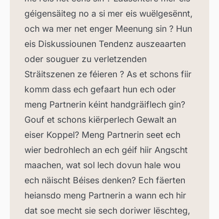
géigensäiteg no a si mer eis wuëlgesënnt,
och wa mer net enger Meenung sin ? Hun
eis Diskussiounen Tendenz auszeaarten
oder souguer zu verletzenden
Sträitszenen ze féieren ? As et schons fiir
komm dass ech gefaart hun ech oder
meng Partnerin kéint handgräiflech gin?
Gouf et schons kiërperlech Gewalt an
eiser Koppel? Meng Partnerin seet ech
wier bedrohlech an ech géif hiir Angscht
maachen, wat sol lech dovun hale wou
ech näischt Béises denken? Ech fäerten
heiansdo meng Partnerin a wann ech hir
dat soe mecht sie sech doriwer lëschteg,