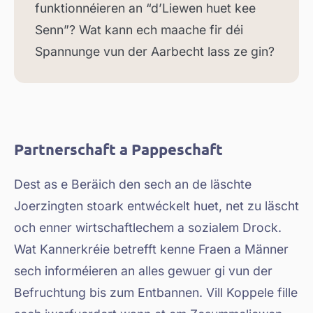
funktionnéieren an “d’Liewen huet kee
Senn”? Wat kann ech maache fir déi
Spannunge vun der Aarbecht lass ze gin?
Partnerschaft a Pappeschaft
Dest as e Beräich den sech an de läschte
Joerzingten stoark entwéckelt huet, net zu läscht
och enner wirtschaftlechem a sozialem Drock.
Wat Kannerkréie betrefft kenne Fraen a Männer
sech informéieren an alles gewuer gi vun der
Befruchtung bis zum Entbannen. Vill Koppele fille