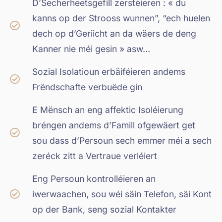
D’Secherheetsgefill zerstéieren : « du
kanns op der Strooss wunnen”, “ech huelen
dech op d’Geriicht an da wäers de deng
Kanner nie méi gesin » asw…
Sozial Isolatioun erbäiféieren andems
Frëndschafte verbuëde gin
E Mënsch an eng affektic Isoléierung
bréngen andems d’Famill ofgewäert get
sou dass d’Persoun sech emmer méi a sech
zeréck zitt a Vertraue verléiert
Eng Persoun kontrolléieren an
iwerwaachen, sou wéi säin Telefon, säi Kont
op der Bank, seng sozial Kontakter