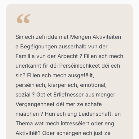
Sin ech zefridde mat Mengen Aktivitéiten
a Begéignungen ausserhalb vun der
Famill a vun der Arbecht ? Fillen ech mech
unerkannt fir déi Perséinlechkeet déi ech
sin? Fillen ech mech ausgefëllt,
perséinlech, kierperlech, emotional,
sozial ? Get et Erliefnesser aus menger
Vergangenheet déi mer ze schafe
maachen ? Hun ech eng Leidenschaft, en
Thema wat mech intresséiert oder eng
Aktivitéit? Oder schéngen ech just ze