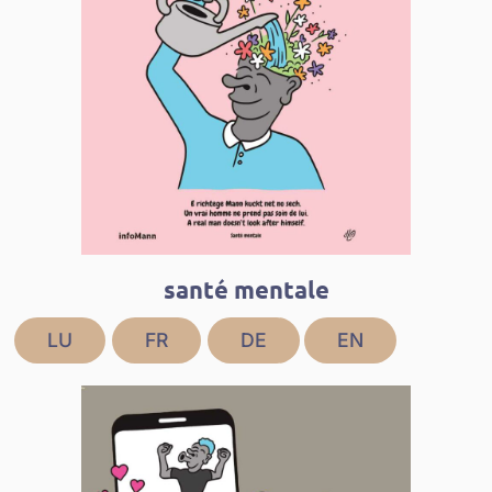
santé mentale
LU
FR
DE
EN