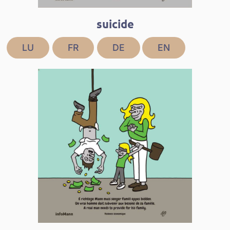
suicide
LU
FR
DE
EN