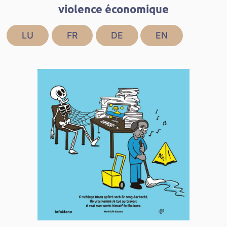
violence économique
LU
FR
DE
EN