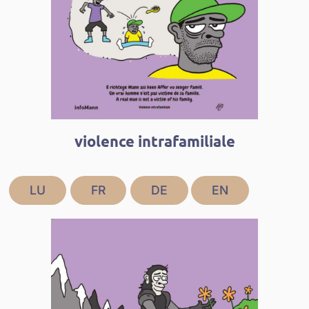
violence intrafamiliale
LU
FR
DE
EN