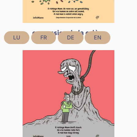
expression de la colère
LU
FR
DE
EN