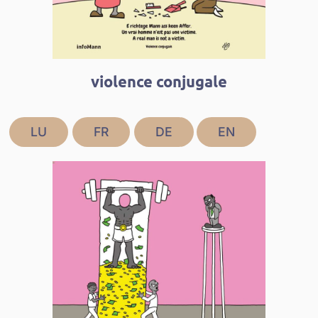
violence conjugale
LU
FR
DE
EN