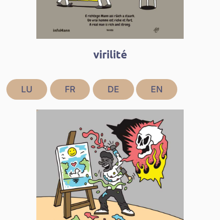
virilité
LU
FR
DE
EN