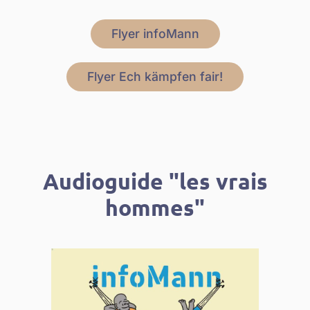
Flyer infoMann
Flyer Ech kämpfen fair!
Audioguide "les vrais
hommes"