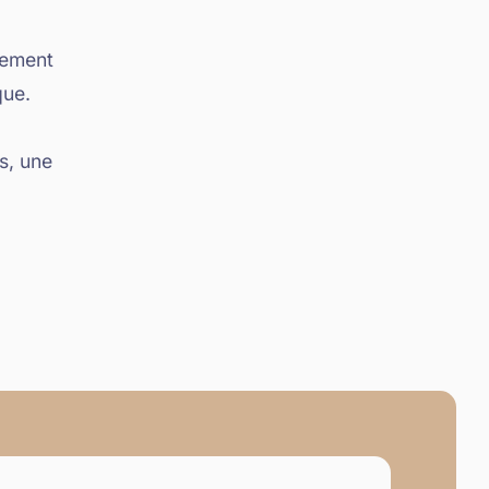
nement
que.
s, une