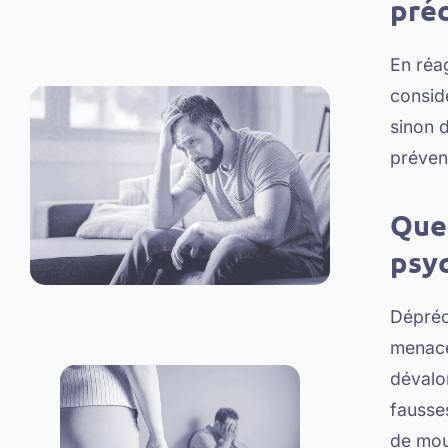
préc
En réa
consid
sinon d
préveni
Que 
psy
Dépréci
menace
dévalor
fausses
de mou