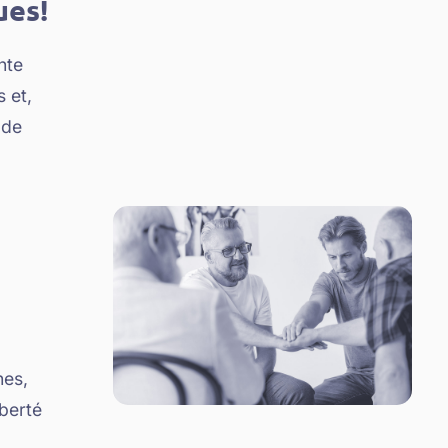
ues!
nte
 et,
 de
hes,
iberté