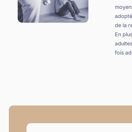
moyens
adopté
de la r
En plus
adultes
fois a