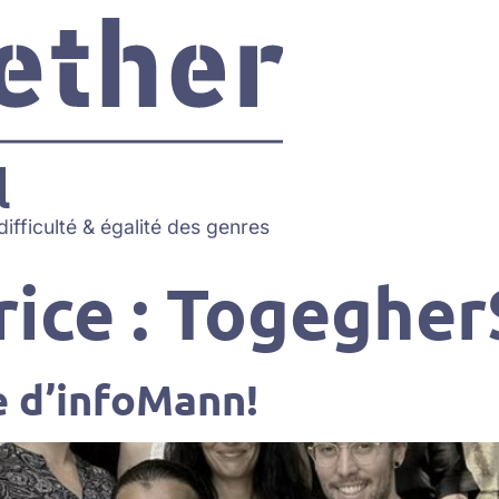
ifficulté & égalité des genres
ice :
Togegher
e d’infoMann!